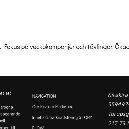
. Fokus på veckokampanjer och tävlingar. Ökad
ätt att
Kirakir
NAVIGATION
559497
Om Kirakira Marketing
 trogna
Torupsg
ngagerande
Innehållsmarknadsföring STORY
ell
217 73
men till
FLOW