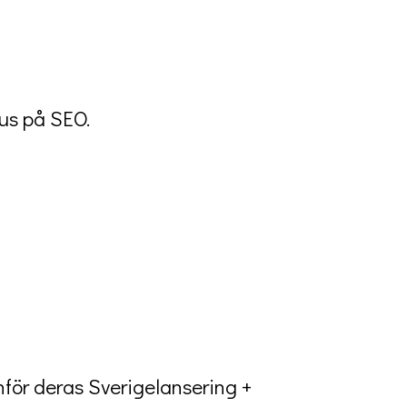
kus på SEO.
nför deras Sverigelansering +