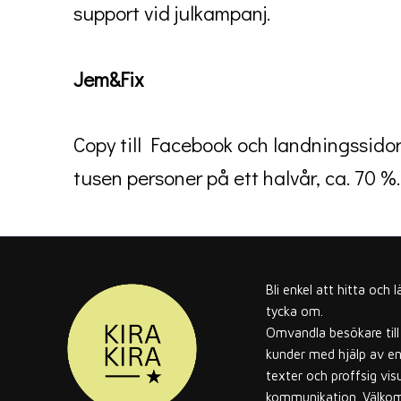
support vid julkampanj.
Jem&Fix
Copy till Facebook och landningssidor
tusen personer på ett halvår, ca. 70 %.
Bli enkel att hitta och l
tycka om.
Omvandla besökare till
kunder med hjälp av e
texter och proffsig visu
kommunikation. Välkom