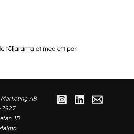
e följarantalet med ett par
a Marketing AB
-7927
atan 1D
 Malmö