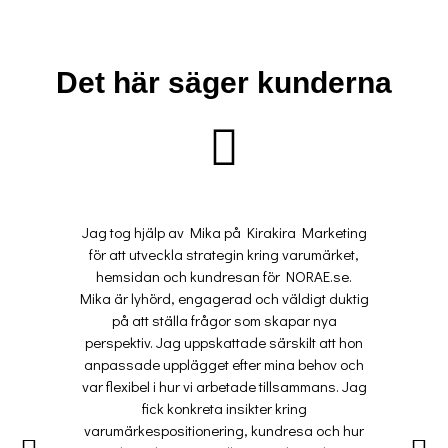
Det här säger kunderna
Jag tog hjälp av Mika på Kirakira Marketing
"Med 
för att utveckla strategin kring varumärket,
hjälp
hemsidan och kundresan för NORAE.se.
till m
Mika är lyhörd, engagerad och väldigt duktig
i e
på att ställa frågor som skapar nya
ar
perspektiv. Jag uppskattade särskilt att hon
grund
anpassade upplägget efter mina behov och
var flexibel i hur vi arbetade tillsammans. Jag
fick konkreta insikter kring
varumärkespositionering, kundresa och hur