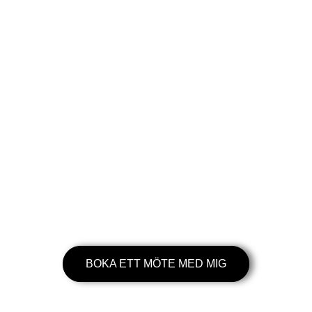
varumärke
Kirakira betyder ’glittrig’ på japanska. En
hyllning till det unika som vi har runt
omkring oss. Små, glänsande regndroppar
på ett blad, glimrande vågskvalp, skimrande
lyktor på uteserveringen och pigga vitsippor
i gräset
. Alla har ett glitter att bjuda på. Det
gäller bara att plocka fram det och göra det
tydligt för resten av världen.
Från vag till självklar.
BOKA ETT MÖTE MED MIG