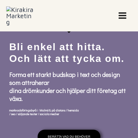
Hoppa
till
innehåll
Bli enkel att hitta.
Och lätt att tycka om.
Forma ett starkt budskap i text och design
som attraherar
dina drömkunder och hjälper ditt företag att
växa.
marknadsföringsbyrå i Malmö & på distans / hemsida
/ seo / säljande texter / sociala medier
BERÄTTA VAD DU BEHÖVER