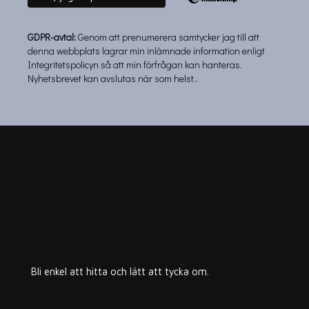
GDPR-avtal:
Genom att prenumerera s
amtycker jag till att
denna webbplats lagrar min inlämnade information enligt
Integritetspolicyn så att min förfrågan kan hanteras.
Nyhetsbrevet kan avslutas när som helst.
.
Bli enkel att hitta och lätt att tycka om.