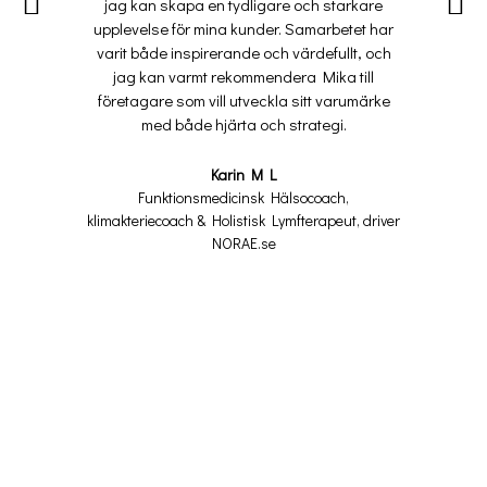
jag kan skapa en tydligare och starkare
upplevelse för mina kunder. Samarbetet har
varit både inspirerande och värdefullt, och
jag kan varmt rekommendera Mika till
företagare som vill utveckla sitt varumärke
med både hjärta och strategi.
Karin M L
Funktionsmedicinsk Hälsocoach,
klimakteriecoach & Holistisk Lymfterapeut, driver
NORAE.se
Hitta
glittret
i ditt