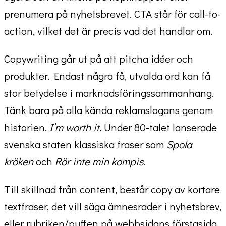
prenumera på nyhetsbrevet. CTA står för call-to-
action, vilket det är precis vad det handlar om.
Copywriting går ut på att pitcha idéer och
produkter. Endast några få, utvalda ord kan få
stor betydelse i marknadsföringssammanhang.
Tänk bara på alla kända reklamslogans genom
historien.
I’m worth it.
Under 80-talet lanserade
svenska staten klassiska fraser som
Spola
kröken
och
Rör inte min kompis
.
Till skillnad från content, består copy av kortare
textfraser, det vill säga ämnesrader i nyhetsbrev,
eller rubriken/puffen på webbsidans förstasida.