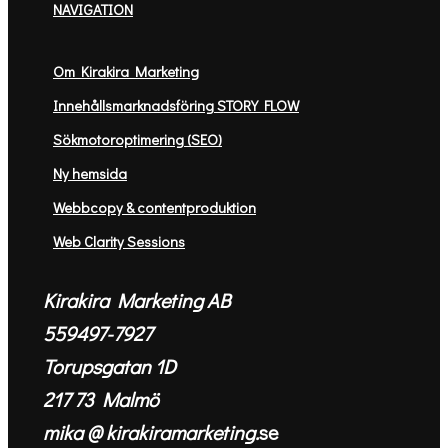
NAVIGATION
Om Kirakira Marketing
Innehållsmarknadsföring STORY FLOW
Sökmotoroptimering (SEO)
Ny hemsida
Webbcopy & contentproduktion
Web Clarity Sessions
Kirakira Marketing AB
559497-7927
Torupsgatan 1D
217 73 Malmö
mika @ kirakiramarketing.
se