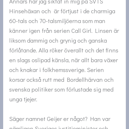
Annars har jag siktat in mig på SVTS
Hinsehäxan och är förtjust i de charmiga
60-tals och 70-talsmiljöerna som man
känner igen från serien Call Girl. Linsen är
liksom dammig och grynig och ganska
förlåtande. Alla röker överallt och det finns
en slags oslipad känsla, när allt bara växer
och knakar i folkhemssverige. Serien
korsar också rutt med Bordellhärvan och
svenska politiker som förlustade sig med
unga tjejer.
Säger namnet Geijer er något? Han var
nämligen Sveriges justitieminister och