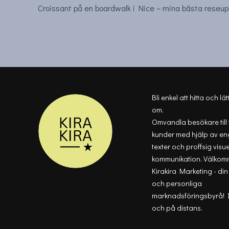
Croissant på en boardwalk i Nice – mina bästa reseup
Bli enkel att hitta och lät
om.
Omvandla besökare till
kunder med hjälp av e
texter och proffsig visue
kommunikation. Välkomm
Kirakira Marketing - di
och personliga
marknadsföringsbyrå!
och på distans.