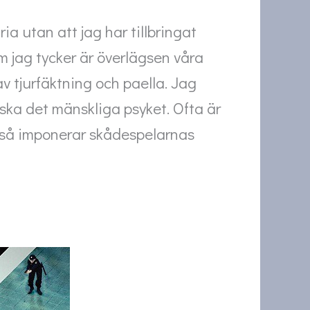
a utan att jag har tillbringat
om jag tycker är överlägsen våra
v tjurfäktning och paella. Jag
rska det mänskliga psyket. Ofta är
e så imponerar skådespelarnas