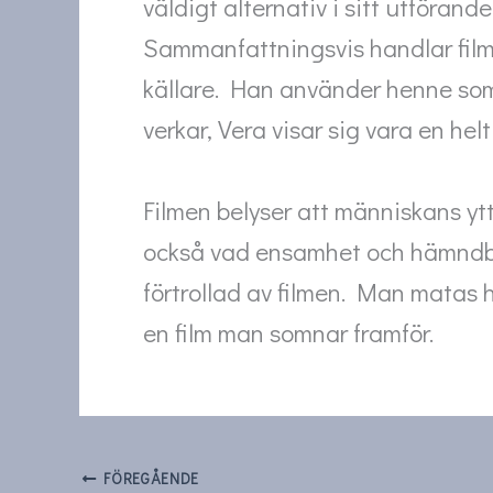
väldigt alternativ i sitt utförande
Sammanfattningsvis handlar filme
källare. Han använder henne som f
verkar, Vera visar sig vara en hel
Filmen belyser att människans ytt
också vad ensamhet och hämndbeg
förtrollad av filmen. Man matas 
en film man somnar framför.
FÖREGÅENDE