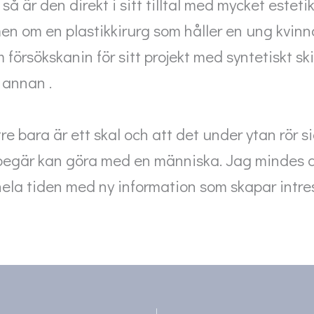
 så är den direkt i sitt tilltal med mycket estet
n om en plastikkirurg som håller en ung kvinn
örsökskanin för sitt projekt med syntetiskt ski
t annan .
re bara är ett skal och att det under ytan rör 
är kan göra med en människa. Jag mindes att 
hela tiden med ny information som skapar intr