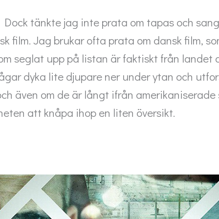
 Dock tänkte jag inte prata om tapas och sangri
sk film. Jag brukar ofta prata om dansk film, s
 seglat upp på listan är faktiskt från landet a
 vågar dyka lite djupare ner under ytan och utfo
 och även om de är långt ifrån amerikaniserad
heten att knåpa ihop en liten översikt.