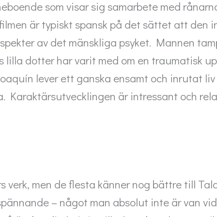
nneboende som visar sig samarbete med rånarna
 filmen är typiskt spansk på det sättet att den i
spekter av det mänskliga psyket. Mannen ta
s lilla dotter har varit med om en traumatisk up
 Joaquín lever ett ganska ensamt och inrutat li
. Karaktärsutvecklingen är intressant och rela
 verk, men de flesta känner nog bättre till Tal
spännande – något man absolut inte är van vid 