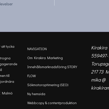
levelser
t att tycka
Kirakira
NAVIGATION
559497-
Om Kirakira Marketing
 trogna
Torupsg
ngagerande
Innehållsmarknadsföring STORY
ll
217 73 
en till
FLOW
mika @
n jordnära
Sökmotoroptimering (SEO)
kirakira
 I Malmö
Ny hemsida
Webbcopy & contentproduktion