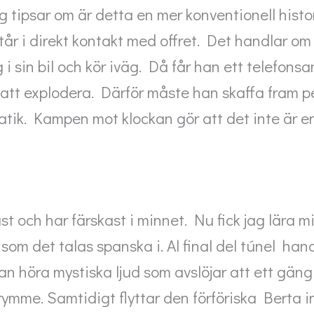
ag tipsar om är detta en mer konventionell histo
tår i direkt kontakt med offret. Det handlar 
i sin bil och kör iväg. Då får han ett telefons
att explodera. Därför måste han skaffa fram p
atik. Kampen mot klockan gör att det inte är en
st och har färskast i minnet. Nu fick jag lära mi
 som det talas spanska i. Al final del túnel ha
an höra mystiska ljud som avslöjar att ett gäng
rymme. Samtidigt flyttar den förföriska Berta in