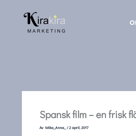
Hoppa
till
O
innehåll
Spansk film – en frisk 
Av
Mika_Anna_
/
2 april, 2017