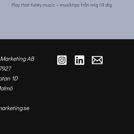
Play that funky music – musiktips från mig till dig
 Marketing AB
7927
atan 1D
Malmö
marketing.
se