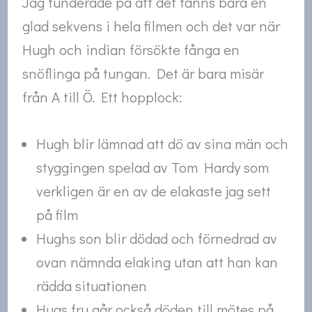
Jag funderade på att det fanns bara en
glad sekvens i hela filmen och det var när
Hugh och indian försökte fånga en
snöflinga på tungan. Det är bara misär
från A till Ö. Ett hopplock:
Hugh blir lämnad att dö av sina män och
styggingen spelad av Tom Hardy som
verkligen är en av de elakaste jag sett
på film
Hughs son blir dödad och förnedrad av
ovan nämnda elaking utan att han kan
rädda situationen
Hugs fru går också döden till mötes på