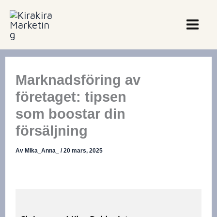
Hoppa
till
innehåll
Marknadsföring av
företaget: tipsen
som boostar din
försäljning
Av
Mika_Anna_
/
20 mars, 2025