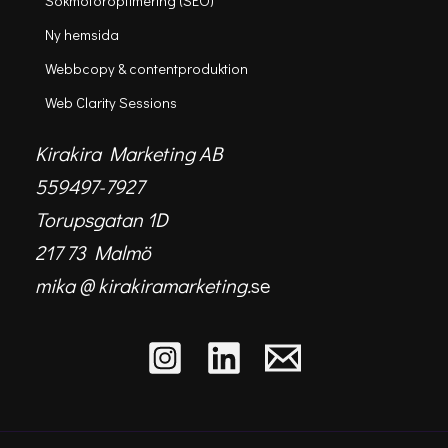
Sökmotoroptimering (SEO)
Ny hemsida
Webbcopy & contentproduktion
Web Clarity Sessions
Kirakira Marketing AB
559497-7927
Torupsgatan 1D
217 73 Malmö
mika @ kirakiramarketing.
se