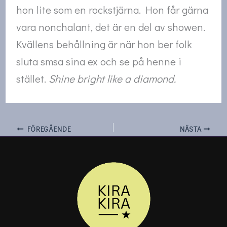
hon lite som en rockstjärna. Hon får gärna
vara nonchalant, det är en del av showen.
Kvällens behållning är när hon ber folk
sluta smsa sina ex och se på henne i
stället.
Shine bright like a diamond.
FÖREGÅENDE
NÄSTA